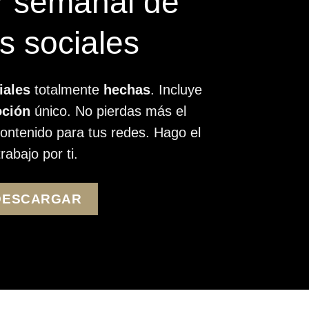
r semanal de
s sociales
iales
totalmente
hechas
. Incluye
oción
único. No pierdas más el
ontenido para tus redes. Hago el
trabajo por ti.
DESCARGAR