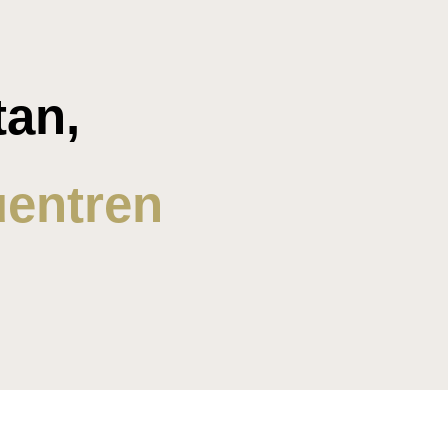
tan,
uentren