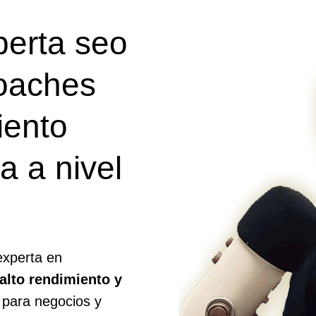
perta seo
coaches
iento
a a nivel
experta en
alto rendimiento y
para negocios y